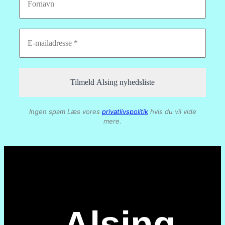
Ingen spam Læs vores
privatlivspolitik
hvis du vil vide
mere.
Alsing